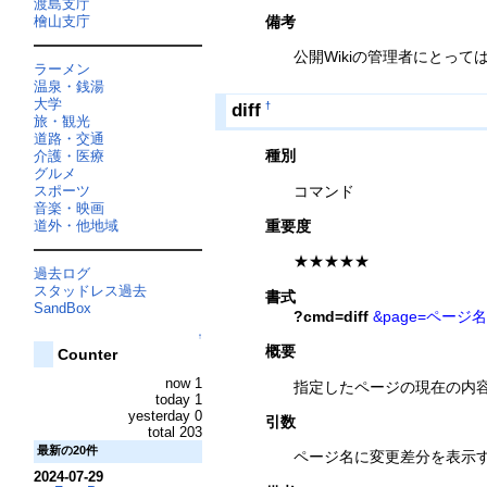
渡島支庁
檜山支庁
備考
公開Wikiの管理者にとっ
ラーメン
温泉・銭湯
大学
diff
†
旅・観光
道路・交通
種別
介護・医療
グルメ
コマンド
スポーツ
音楽・映画
道外・他地域
重要度
★★★★★
過去ログ
スタッドレス過去
書式
SandBox
?cmd=diff
&page=ページ名
↑
概要
Counter
now 1
指定したページの現在の内
today 1
yesterday 0
引数
total 203
最新の20件
ページ名に変更差分を表示
2024-07-29