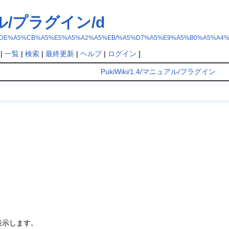
ュアル/プラグイン/d
i/1.4/%A5%DE%A5%CB%A5%E5%A5%A2%A5%EB/%A5%D7%A5%E9%A5%B0%A5%A4
|
一覧
|
検索
|
最終更新
|
ヘルプ
|
ログイン
]
PukiWiki/1.4/マニュアル/プラグイン
表示します。