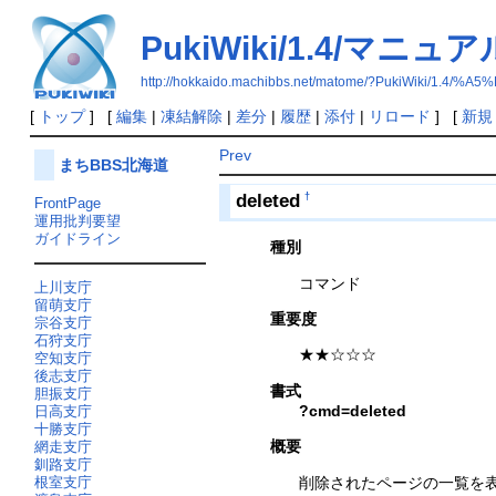
PukiWiki/1.4/マニ
http://hokkaido.machibbs.net/matome/?PukiWik
[
トップ
] [
編集
|
凍結解除
|
差分
|
履歴
|
添付
|
リロード
] [
新規
Prev
まちBBS北海道
deleted
†
FrontPage
運用批判要望
ガイドライン
種別
コマンド
上川支庁
留萌支庁
重要度
宗谷支庁
石狩支庁
★★☆☆☆
空知支庁
後志支庁
書式
胆振支庁
?cmd=deleted
日高支庁
十勝支庁
概要
網走支庁
釧路支庁
削除されたページの一覧を
根室支庁