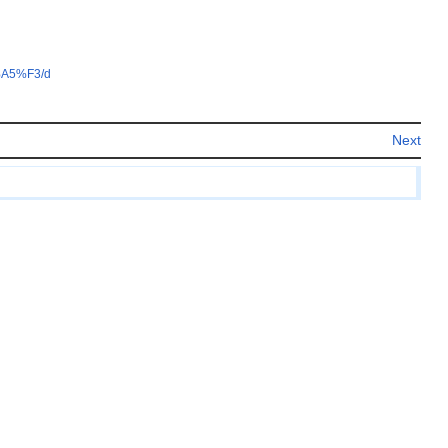
%A5%F3/d
Next