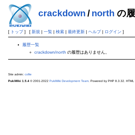
crackdown
/
north
の履
[
トップ
] [
新規
|
一覧
|
検索
|
最終更新
|
ヘルプ
|
ログイン
]
履歴一覧
crackdown/north
の履歴はありません。
Site admin:
collie
PukiWiki 1.5.4
© 2001-2022
PukiWiki Development Team
. Powered by PHP 8.3.32. HTML c