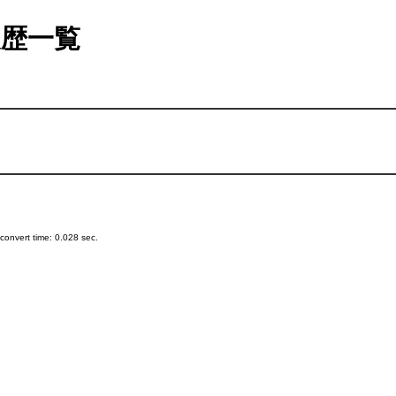
歴一覧
onvert time: 0.028 sec.