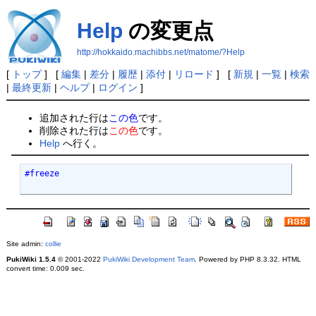
Help
の変更点
http://hokkaido.machibbs.net/matome/?Help
[
トップ
] [
編集
|
差分
|
履歴
|
添付
|
リロード
] [
新規
|
一覧
|
検索
|
最終更新
|
ヘルプ
|
ログイン
]
追加された行は
この色
です。
削除された行は
この色
です。
Help
へ行く。
#freeze

Site admin:
collie
PukiWiki 1.5.4
© 2001-2022
PukiWiki Development Team
. Powered by PHP 8.3.32. HTML
convert time: 0.009 sec.