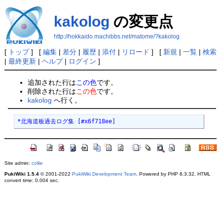
kakolog
の変更点
http://hokkaido.machibbs.net/matome/?kakolog
[
トップ
] [
編集
|
差分
|
履歴
|
添付
|
リロード
] [
新規
|
一覧
|
検索
|
最終更新
|
ヘルプ
|
ログイン
]
追加された行は
この色
です。
削除された行は
この色
です。
kakolog
へ行く。
*北海道板過去ログ集 [#x6f718ee]
Site admin:
collie
PukiWiki 1.5.4
© 2001-2022
PukiWiki Development Team
. Powered by PHP 8.3.32. HTML
convert time: 0.004 sec.