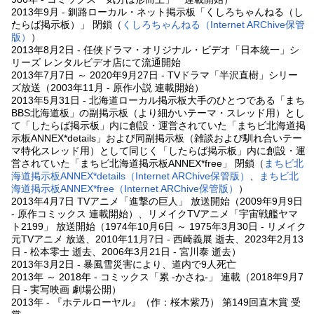
2013年9月 - 釧路ローカル・ネット掲示板「くしろちゃんねる（し
たらば掲示板）」 閉鎖（
くしろちゃんねる（Internet ARChive保管
版）
）
2013年8月2日 - 任侠ドラマ・オリジナル・ビデオ「日本統一」シ
リーズ レンタルビデオ店にて流通開始
2013年7月7日 ～ 2020年9月27日 - TVドラマ「半沢直樹」シリー
ズ放送（2003年11月 - 原作小説 連載開始）
2013年5月31日 - 北海道ローカル掲示板大手のひとつである「まち
BBS北海道板」の副掲示板（より細かいテーマ・スレッド用）とし
て「したらば掲示板」内に創設・運営されていた「まちビ北海道掲
示板ANNEX*details」および同副掲示板（雑談および馴れ合いテー
マ特化スレッド用）として同じく「したらば掲示板」内に創設・運
営されていた「まちビ北海道掲示板ANNEX*free」 閉鎖（
まちビ北
海道掲示板ANNEX*details（Internet ARChive保管版）
、
まちビ北
海道掲示板ANNEX*free（Internet ARChive保管版）
）
2013年4月7日 TVアニメ「進撃の巨人」 放送開始（2009年9月9日
- 原作コミックス 連載開始）、リメイクTVアニメ「宇宙戦艦ヤマ
ト2199」 放送開始（1974年10月6日 ～ 1975年3月30日 - リメイク
元TVアニメ 放送、2010年11月7日 - 西崎義展 逝去、2023年2月13
日 - 松本零士 逝去、2006年3月21日 - 宮川泰 逝去）
2013年3月2日 - 暴風雪災害により、道内で9人死亡
2013年 ～ 2018年 - コミックス「累 -かさね-」 連載（2018年9月7
日 - 実写映画 劇場公開）
2013年 - 『ホテルローヤル』（作：桜木紫乃） 第149回直木賞 受