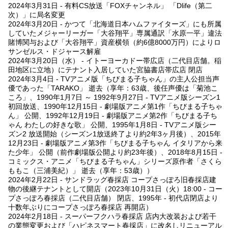
2024年3月31日 - 有料CS放送「FOXチャンネル」 「Dlife（第二
次）」に局名変更
2024年3月20日 - かつて「北海道日本ハムファイターズ」にも所属
していたメジャーリーガー「大谷翔平」専属通訳「水原一平」違法
賭博関与および「大谷翔平」資産横領（約6億8000万円）によりロ
サンゼルス・ドジャース解雇
2024年3月20日（水） - イトーヨーカドー帯広店（二代目店舗。稲
田地区に立地）にテナント入居していた宮脇書店帯広店 閉店
2024年3月4日 - TVアニメ版「ちびまる子ちゃん」の主人公担当声
優であった「TARAKO」 逝去（享年：63歳、後任声優は「菊池こ
ころ」、1990年1月7日 ～ 1992年9月27日 - TVアニメ版シーズン1
初回放送、1990年12月15日 - 劇場版アニメ第1作「ちびまる子ちゃ
ん」 公開、1992年12月19日 - 劇場版アニメ第2作「ちびまる子ち
ゃん わたしの好きな歌」 公開、1995年1月8日 - TVアニメ版シー
ズン2 放送開始（シーズン1放送終了より約2年3ヶ月後）、2015年
12月23日 - 劇場版アニメ第3作「ちびまる子ちゃん イタリアから来
た少年」 公開（前作劇場版公開より約23年後）、2018年8月15日 -
コミックス・アニメ「ちびまる子ちゃん」シリーズ原作者「さくら
ももこ（三浦美紀）」 逝去（享年：53歳））
2024年2月22日 - サンドラッグ春採店 コープさっぽろ旧春採店建
物の後継テナントとして開店（2023年10月31日（火）18:00 - コー
プさっぽろ春採店（二代目店舗） 閉店、1995年 - 初代店閉店より
十数年ぶりにコープさっぽろ春採店 再開店）
2024年2月18日 - スーパーフクハラ春採店 店内大改装および若干
の業態変更および「ハピネスマート春採店」に改名しリニューアル