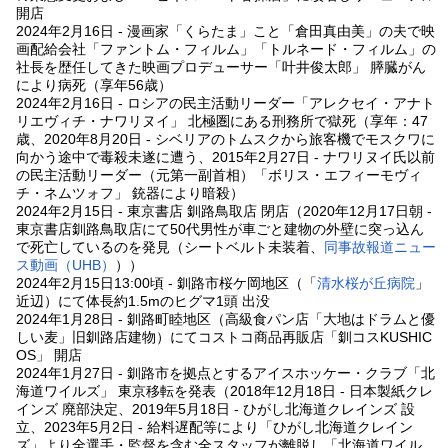
開店
2024年2月16日 - 漫画家「くらたま」こと「倉田真由美」の夫で映
画配給会社「ファントム・フィルム」「トルネード・フィルム」の
社長を歴任してきた映画プロデューサー「叶井俊太郎」 膵臓がん
により病死（享年56歳）
2024年2月16日 - ロシアの民主活動リーダー「アレクセイ・アナト
リエヴィチ・ナワリヌイ」 北極圏にある刑務所で獄死（享年：47
歳、2020年8月20日 - シベリアのトムスクから旅客機でモスクワに
向かう途中で毒殺未遂に遭う、2015年2月27日 - ナワリヌイ氏以前
の民主活動リーダー（元第一副首相）「ボリス・エフィーモヴィ
チ・ネムツォフ」 銃器により暗殺）
2024年2月15日 - 東京書店 釧路鳥取店 閉店（2020年12月17日朝 -
東京書店釧路鳥取店にて50代男性が車ごと建物の外壁に突っ込ん
で死亡しているのを発見（シートベルト未装着、
同事故報道ニュー
ス動画（UHB）
））
2024年2月15日13:00頃 - 釧路市桜ケ岡地区（「
清水桜が丘病院
」
近辺）にて体長約1.5mのヒグマ1頭 出没
2024年1月28日 - 釧路町睦地区（高級食パン店「大地はドラムと優
しい麦」旧釧路店建物）にてコストコ商品再販店「釧コスKUSHIC
OS」 開店
2024年1月27日 - 釧路市を拠点とするアイスホッケー・クラブ「北
海道ワイルズ」 東京移転を発表（2018年12月18日 - 日本製紙クレ
インズ 廃部決定、2019年5月18日 - ひがし北海道クレインズ 設
立、2023年5月2日 - 給料遅配等により「ひがし北海道クレイン
ズ」より全選手・監督を含む全スタッフが離脱し「北海道ワイル