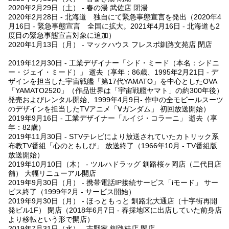
2020年2月29日（土） - 春の湯 武佐店 閉湯
2020年2月28日 - 北海道 独自にて緊急事態宣言を発出（2020年4
月16日 - 緊急事態宣言 全国に拡大。2021年4月16日 - 北海道も2
度目の緊急事態宣言対象に追加）
2020年1月13日（月） - マックハウス フレスポ釧路文苑店 閉店
2019年12月30日 - 工業デザイナー「シド・ミード（本名：シドニ
ー・ジェイ・ミード）」 逝去（享年：86歳、1995年2月21日 - デ
ザインを担当した宇宙戦艦「第17代YAMATO」を中心としたOVA
「YAMATO2520」（作品世界は「宇宙戦艦ヤマト」の約300年後）
発売およびレンタル開始、1999年4月9日- 作中の全モビールスーツ
のデザインを担当したTVアニメ「∀ガンダム」 初回放送開始）
2019年9月16日 - 工業デザイナー「ルイジ・コラーニ」 逝去（享
年：82歳）
2019年11月30日 - STVテレビにより放送されていたカトリック系
布教TV番組「心のともしび」 放送終了（1966年10月 - TV番組版
放送開始）
2019年10月10日（木） - ツルハドラッグ 釧路桜ヶ岡店（二代目店
舗） 大幅リニューアル開店
2019年9月30日（月） - 携帯電話IP接続サービス「iモード」 サー
ビス終了（1999年2月 - サービス開始）
2019年9月30日（月） - ほっともっと 釧路北大通店（十字街再開
発ビル1F） 閉店（2018年6月7日 - 春採地区に出店していた前身店
より移転という形で開店）
2019年7月31日（水） - 吉野家 釧路桂店 閉店