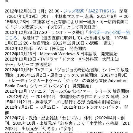
賞
2012年12月31日（月）23:00 -
ジャズ喫茶「JAZZ THIS IS」
閉店
（2017年1月19日（木） - 小林東マスター 永眠、2013年6月 ～ 20
15年5月26日 - 常連客だった有志により同一場所・同一店内装飾に
て「ジャズ喫茶ジス・イズEST」として再興経営）
2012年12月28日17:20 - ラジオトーク番組「
小沢昭一の小沢昭一的
こころ
」 放送終了（逝去直前に収録していた番組を放送、1973年
1月8日12:20 - 放送開始、2012年12月10日 小沢昭一 逝去）
2012年12月8日 - Wii U（任天堂） 発売開始
2012年10月26日 - Microsoft Windows 8 日本語版 発売開始
2012年10月18日 - TVドラマ「ドクターX〜外科医・大門未知
子〜」シリーズ 放送開始
2012年10月6日 TVアニメ「ジョジョの奇妙な冒険」シリーズ 放送
開始（1986年12月2日 - 原作コミックス 連載開始、2007年3月9日
- トレーディングカードゲーム「ジョジョの奇妙な冒険 Adventure
Battle Card」シリーズ（バンダイ） 発売開始）
2012年10月 TVアニメ「ガールズ&パンツァー」シリーズ 放送開始
（2012年7月 ～ 2014年4月 - 本編部分の原作コミックス 連載、20
15年11月21日 - 劇場版アニメに移行する形で続編を劇場公開）
2012年7月27日 ～ 8月12日 - 「2012年ロンドンオリンピック」 開
催
2012年7月 - 政治・歴史雑誌「わしズム」 休刊（2002年4月 - 創
刊、2005年10月 - 出版元が「幻冬舎」より「小学館」へ移籍、201
2年3月 - 出版元が「幻冬舎」に戻る）