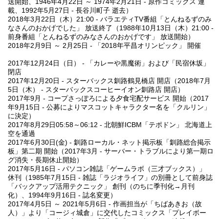
送開始、1946年4月22日 ～ 1974年2月21日 - 原作コミックス 連
載、1992年5月27日 - 長谷川町子 逝去）
2018年3月22日（木）21:00 - バラエティTV番組「とんねるずのみ
なさんのおかげでした」 放送終了（1988年10月13日（木）21:00 -
前身番組「とんねるずのみなさんのおかげです」 放送開始）
2018年2月9日 ～ 2月25日 - 「2018年平昌オリンピック」 開催
2017年12月24日（日） - 「カレーや黒魔術」および「民宿休坂」
閉店
2017年12月20日 - スターバックス釧路鶴見橋店 開店（2018年7月
5日（木） - スターバックスコーヒーイオン釧路店 開店）
2017年9月 - コープさっぽろによる夕食宅配サービス 開始（2017
年9月15日 - 公募によりマスコットキャラクター名を「クルリン」
に決定）
2017年8月29日05:58～06:12 - 北朝鮮ICBM「テポドン」 北海道上
空を通過
2017年6月30日(金) - 釧路ローカル・ネット掲示板「釧路総合掲示
板」第二期 開始（2017年3月 - サーバー・トラブルにより第一期ロ
グ消失・長期休止開始）
2017年5月16日 - パソコン雑誌「ゲームラボ（三才ブックス）」
休刊（1985年7月15日 - 雑誌「ラジオライフ」の別冊として前身誌
「バックアップ活用テクニック」 創刊（のちに季刊化→月刊
化）、1994年9月16日 - 誌名変更）
2017年4月5日 ～ 2021年5月6日 - 作画担当が「ちばあきお（故
人）」より「コージィ城倉」に交代したコミックス「プレイボー