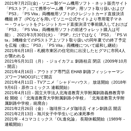
2021年7月2日(金) - ソニー製ゲーム機用ソフト・ネット販売サイト
「PSストア」にて携帯ゲーム機「PSP」用ソフト取り扱いおよび
「PS3」「PS Vita」両機種用ソフトのクレジットカード直接決済
機能 終了（PCなどを用いてソニー公式サイトより専用電子マネ
ー・ウォレットをクレジットカード直接決済で事前購入しておけば
「PS3」「PS Vita」両機種用ソフトの前述ウォレット購入は可
能）、2021年3月30日(火) - 「PSP」だけではなく「PS3」「PS Vi
ta」3機種全てのPSストア上ソフト取り扱いの同年夏での終了予定
を広報（後に「PS3」「PS Vita」両機種について緩和し継続）
2021年6月18日 - 札幌市東区の住宅街に出没したヒグマに市民4人
が襲われる
2021年5月31日（月） - ジョイカフェ 釧路桂店 閉店（2009年10月
- 開店）
2021年4月16日 - アウトドア専門店 EHAB 釧路フィッシャーマン
ズワーフMOO1Fにて開店
2021年4月11日 - TVアニメ「シャドーハウス」 放送開始（2018年
9月6日 - 原作コミックス 連載開始）
2021年4月1日 - 国立大学法人北海道教育大学附属釧路義務教育学
校 開校（「北海道教育大学附属釧路小学校」「北海道教育大学附
属釧路中学校」統廃合）
2021年2月26日（金） - 珈琲所コメダ珈琲店 イオン釧路店 開店
2021年2月13日 - 旭川女子中学生いじめ凍死事件
2021年 - 4コマコミックス「OL進化論」 長期休載開始（1989年 -
連載開始）