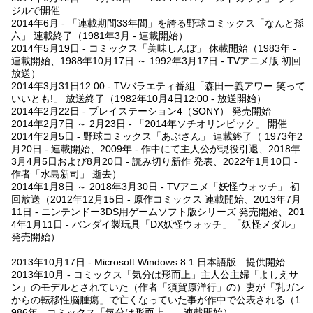
ジルで開催
2014年6月 - 「連載期間33年間」を誇る野球コミックス「なんと孫
六」 連載終了（1981年3月 - 連載開始）
2014年5月19日 - コミックス「美味しんぼ」 休載開始（1983年 -
連載開始、1988年10月17日 ～ 1992年3月17日 - TVアニメ版 初回
放送）
2014年3月31日12:00 - TVバラエティ番組「森田一義アワー 笑って
いいとも!」 放送終了（1982年10月4日12:00 - 放送開始）
2014年2月22日 - プレイステーション4（SONY） 発売開始
2014年2月7日 ～ 2月23日 - 「2014年ソチオリンピック」 開催
2014年2月5日 - 野球コミックス「あぶさん」 連載終了（ 1973年2
月20日 - 連載開始、2009年 - 作中にて主人公が現役引退、2018年
3月4月5日および8月20日 - 読み切り新作 発表、2022年1月10日 -
作者「水島新司」 逝去）
2014年1月8日 ～ 2018年3月30日 - TVアニメ「妖怪ウォッチ」 初
回放送（2012年12月15日 - 原作コミックス 連載開始、2013年7月
11日 - ニンテンドー3DS用ゲームソフト版シリーズ 発売開始、201
4年1月11日 - バンダイ製玩具「DX妖怪ウォッチ」「妖怪メダル」
発売開始）
2013年10月17日 - Microsoft Windows 8.1 日本語版 提供開始
2013年10月 - コミックス「気分は形而上」主人公主婦「よしえサ
ン」のモデルとされていた（作者「須賀原洋行」の）妻が「乳ガン
からの転移性脳腫瘍」で亡くなっていた事が作中で公表される（1
986年 - コミックス「気分は形而上」 連載開始）