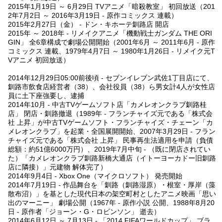
2015年1月19日 ～ 6月29日 TVアニメ「暗殺教室」 初回放送（201
2年7月2日 ～ 2016年3月19日 - 原作コミックス 連載）
2015年2月27日（金） - ドン・キホーテ釧路店 開店
2015年 ～ 2018年 - リメイクアニメ「機動戦士ガンダム THE ORI
GIN」 全6章構成で劇場公開開始（2001年6月 ～ 2011年6月 - 原作
コミックス 連載、1979年4月7日 ～ 1980年1月26日 - リメイク元T
Vアニメ 初回放送）
2014年12月29日05:00前後頃 - セブンイレブン武佐1丁目店にて、
釧路市飲食店経営者（38）、会社役員（38）ら男女計4人が女性店
員に土下座強要し、逮捕
2014年10月 - 中古TVゲームソフト店「カメレオンクラブ釧路桂
店」 閉店・釧路撤退（1989年 - フランチャイズ元である「株式会
社 上昇」が中古TVゲームソフト・フランチャイズ・チェーン「カ
メレオンクラブ」を起業・全国展開開始、2007年3月29日 - フラン
チャイズ元である「株式会社 上昇」 民事再生法適用を申請（負債
総額：約51億6000万円）、2019年7月中旬 - （既に閉店されてい
た）「カメレオンクラブ釧路新橋大通店（イトーヨーカドー旧釧路
店に隣接）」元建物 解体完了）
2014年9月4日 - Xbox One（マイクロソフト） 発売開始
2014年7月19日 - 作品舞台を「釧路（釧路湿原）・根室・厚岸（藻
散布沼）」を基とした現代日本の架空町村としたアニメ映画「思い
出のマーニー」 劇場公開（1967年 - 原作小説 公開、1988年8月20
日 - 原作者「ジョーン・G・ロビンソン」 逝去）
2014年6月12日 ～ 7月13日 - 「2014 FIFAワールドカップ」 ブラ