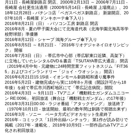
月11日 - 長崎屋釧路店 閉店、2000年2月13日 ～ 2006年7月11日 -
長崎屋 会社更生法適用（2000年5月14日 - 長崎屋 上場廃止）、20
18年12月28日 - パチンコ店「ベガスベガス釧路店」 新築開店、20
07年10月 - 長崎屋 ドンキホーテ傘下入り）
2016年8月21日（日） - パソコン工房 釧路店 閉店
2016年8月 - 夏の甲子園大会にて北海道代表（北海学園北海高等学
校野球部）準優勝
2016年8月12日 - シャープ 鴻海グループ傘下入り
2016年8月5日 ～ 8月21日 - 「2016年リオデジャネイロオリンピッ
ク」 開催
2016年7月3日（日） - 帯広市中心部（帯広駅東口近隣、高架下）
に立地していたレンタルDVD＆書店「TSUTAYA帯広大通店」 閉店
（2019年4月中旬 - 元建物に24時間営業フィットネスジム「FIT36
5」およびコインランドリー「ジョイ・ウオッシュ」 開店）
2016年6月21日15:15頃 - イオンモール釧路昭和通り魔事件
2016年5月2日 - 建物完成から実に10年8ヶ月後（開設許可から18
年後）を経て帯広市川西町地区にて「帯広記念病院」開院
2016年4月3日 ～ 9月11日 - TVアニメ「機動戦士ガンダムユニコー
ン RE:0096」 初回放送（舞台は「機動戦士ガンダム」の17年後）
2016年3月31日00:00 - ラジオ番組「アタックヤング」 放送終了
（1970年10月1日 - 放送開始、最初の数年間は釧路で視聴出来ず）
2016年3月 - ソニー ベータ方式ビデオカセット生産終了
2016年 - コミックス「1日外出録ハンチョウ」 第1作が読み切りで
掲載（2017年 - 連載化 、2018年10月9日 - 一部作品のみTVアニメ
化され初回放送）