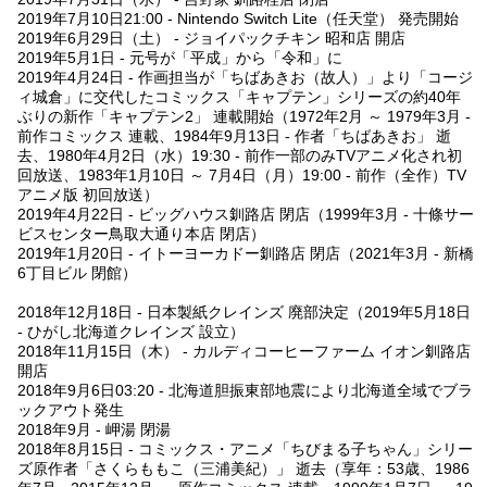
2019年7月10日21:00 - Nintendo Switch Lite（任天堂） 発売開始
2019年6月29日（土） - ジョイパックチキン 昭和店 開店
2019年5月1日 - 元号が「平成」から「令和」に
2019年4月24日 - 作画担当が「ちばあきお（故人）」より「コージ
ィ城倉」に交代したコミックス「キャプテン」シリーズの約40年
ぶりの新作「キャプテン2」 連載開始（1972年2月 ～ 1979年3月 -
前作コミックス 連載、1984年9月13日 - 作者「ちばあきお」 逝
去、1980年4月2日（水）19:30 - 前作一部のみTVアニメ化され初
回放送、1983年1月10日 ～ 7月4日（月）19:00 - 前作（全作）TV
アニメ版 初回放送）
2019年4月22日 - ビッグハウス釧路店 閉店（1999年3月 - 十條サー
ビスセンター鳥取大通り本店 閉店）
2019年1月20日 - イトーヨーカドー釧路店 閉店（2021年3月 - 新橋
6丁目ビル 閉館）
2018年12月18日 - 日本製紙クレインズ 廃部決定（2019年5月18日
- ひがし北海道クレインズ 設立）
2018年11月15日（木） - カルディコーヒーファーム イオン釧路店
開店
2018年9月6日03:20 - 北海道胆振東部地震により北海道全域でブラ
ックアウト発生
2018年9月 - 岬湯 閉湯
2018年8月15日 - コミックス・アニメ「ちびまる子ちゃん」シリー
ズ原作者「さくらももこ（三浦美紀）」 逝去（享年：53歳、1986