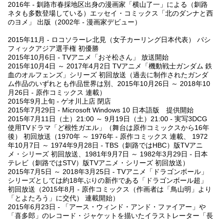
2016年 - 釧路市春採地区出身の漫画家「横山了一」による（釧路
ネタも多数登場している）エッセイ・コミックス「北のダンナと西
のヨメ」 出版（2002年 - 漫画家デビュー）
2015年11月 - ロコソラーレ北見（女子カーリング日本代表） パシ
フィックアジア選手権 初優勝
2015年10月6日 - TVアニメ「おそ松さん」 放送開始
2015年10月4日 ～ 2017年4月2日 TVアニメ「機動戦士ガンダム 鉄
血のオルフェンズ」シリーズ 初回放送（過去に制作されたガンダ
ム作品のいずれとも作品世界は別、2015年10月26日 ～ 2018年10
月26日 - 原作コミックス 連載）
2015年9月上旬 - ゲオ川上店 閉店
2015年7月29日 - Microsoft Windows 10 日本語版 提供開始
2015年7月11日（土）21:00 ～ 9月19日（土）21:00 - 実写3DCG
使用TVドラマ「ど根性ガエル」（舞台は原作コミックスから16年
後） 初回放送（1970年 ～ 1976年 - 原作コミックス 連載、 1972
年10月7日 ～ 1974年9月28日 - TBS（釧路ではHBC）版TVアニ
メ・シリーズ 初回放送、1981年9月7日 ～ 1982年3月29日 - 日本
テレビ（釧路ではSTV）版TVアニメ・シリーズ 初回放送）
2015年7月5日 ～ 2018年3月25日 - TVアニメ「ドラゴンボール」
シリーズとしては約18年ぶりの新作である「ドラゴンボール超」
初回放送（2015年8月 - 原作コミックス（作画者は「鳥山明」より
「とよたろう」に交代） 連載開始）
2015年6月23日 - 「アース・ウィンド・アンド・ファイアー」や
「喜多郎」のレコード・ジャケットを描いたイラストレーター「長