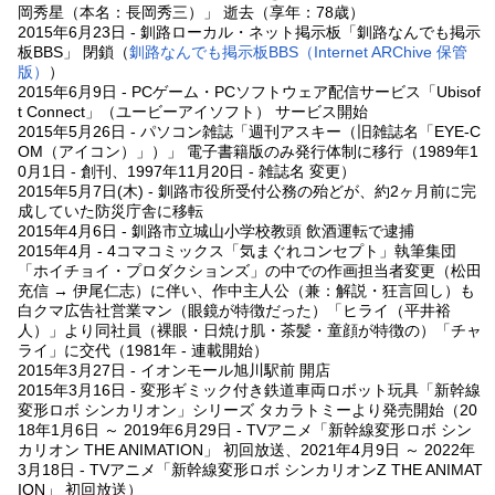
岡秀星（本名：長岡秀三）」 逝去（享年：78歳）
2015年6月23日 - 釧路ローカル・ネット掲示板「釧路なんでも掲示
板BBS」 閉鎖（
釧路なんでも掲示板BBS（Internet ARChive 保管
版）
）
2015年6月9日 - PCゲーム・PCソフトウェア配信サービス「Ubisof
t Connect」（ユービーアイソフト） サービス開始
2015年5月26日 - パソコン雑誌「週刊アスキー（旧雑誌名「EYE-C
OM（アイコン）」）」 電子書籍版のみ発行体制に移行（1989年1
0月1日 - 創刊、1997年11月20日 - 雑誌名 変更）
2015年5月7日(木) - 釧路市役所受付公務の殆どが、約2ヶ月前に完
成していた防災庁舎に移転
2015年4月6日 - 釧路市立城山小学校教頭 飲酒運転で逮捕
2015年4月 - 4コマコミックス「気まぐれコンセプト」執筆集団
「ホイチョイ・プロダクションズ」の中での作画担当者変更（松田
充信 → 伊尾仁志）に伴い、作中主人公（兼：解説・狂言回し）も
白クマ広告社営業マン（眼鏡が特徴だった）「ヒライ（平井裕
人）」より同社員（裸眼・日焼け肌・茶髪・童顔が特徴の）「チャ
ライ」に交代（1981年 - 連載開始）
2015年3月27日 - イオンモール旭川駅前 開店
2015年3月16日 - 変形ギミック付き鉄道車両ロボット玩具「新幹線
変形ロボ シンカリオン」シリーズ タカラトミーより発売開始（20
18年1月6日 ～ 2019年6月29日 - TVアニメ「新幹線変形ロボ シン
カリオン THE ANIMATION」 初回放送、2021年4月9日 ～ 2022年
3月18日 - TVアニメ「新幹線変形ロボ シンカリオンZ THE ANIMAT
ION」 初回放送）