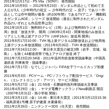
2011年12月17日 - PS Vita（SONY） 発売開始
2011年10月9日 ～ 2012年9月23日 - ガンダム作品として初めて主
人公が3人（少年時代の祖父 → 少年時代の父 → 息子）であり一作
品としては作中期間が最長（約100年間）であるTVアニメ「機動戦
士ガンダムAGE」シリーズ 放送開始（過去に制作されたガンダム
作品のいずれとも作品世界は別）
2011年10月1日 - 無料BSテレビ（2局）および無料BSラジオ（1
局）放送「放送大学」 開局（1983年2月4日 - 関東地域のみ放送エ
リアとした地上波アナログTV（UHF16ch）放送局 開局）
2011年8月17日10:00 - TVH 地上派デジタル試験放送および他局地
上派デジタル本放送開始（2011年8月26日 - TVH 本放送開始）
2011年7月24日12:00 - 「東日本大震災の被災3県（岩手、宮城、福
島）」を除く44都道府県で地上アナログ放送 終了
2011年7月23日20:34頃 - 2011年温州市鉄道衝突脱線事故（中国高
速鉄道 列車衝突・脱線事故）
2011年7月17日 - なでしこジャパン FIFA女子ワールドカップ初優
勝
2011年6月3日 - PCゲーム・PCソフトウェア配信サービス「Origi
n」（エレクトロニック・アーツ） サービス開始
2011年5月27日（金）21:55頃 - 石勝線特急列車脱線火災事故
2011年4月29日（金） - ヤマダ電機テックランドNew釧路店 開店
（2007年3月31日 - 旭小学校 閉校）
2011年3月11日（金）14:46 - 東日本大震災（2011年3月12日15:36
- 福島原発1号機 原子炉建屋 水素爆発）
2011年2月26日 - ニンテンドー3DS（任天堂） 発売開始