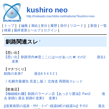
kushiro neo
http://hokkaido.machibbs.net/matome/?kushiro+neo
[
トップ
] [
編集
|
凍結
|
差分
|
履歴
|
添付
|
リロード
] [
新規
|
一覧
|
検索
|
最終更新
|
ヘルプ
|
ログイン
]
釧路関連スレ
†
【思い出】
【思い出】釧路管内〓昔ここには○○があった〓 その2
過去1
道東
【マチづくり】
釧路の未来7
過去6
5
4
3
2
1
《 札幌市最優先 見直し版 》北海道 再開発スレッド
【飲食店】
【極細縮れ麺】釧路のラーメン店【あっさり醤油】Part2
過
去 釧路1
過去 釧路0
道東2
道東1
∫∫道東南部の温泉・ｻｳﾅ・ｽｰﾊﾟｰ銭湯&町の銭湯ｽﾚ∫∫ その2
過去