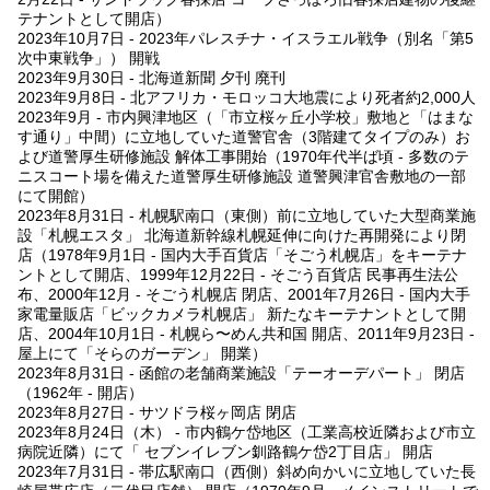
テナントとして開店）
2023年10月7日 - 2023年パレスチナ・イスラエル戦争（別名「第5
次中東戦争」） 開戦
2023年9月30日 - 北海道新聞 夕刊 廃刊
2023年9月8日 - 北アフリカ・モロッコ大地震により死者約2,000人
2023年9月 - 市内興津地区（「市立桜ヶ丘小学校」敷地と「はまな
す通り」中間）に立地していた道警官舎（3階建てタイプのみ）お
よび道警厚生研修施設 解体工事開始（1970年代半ば頃 - 多数のテ
ニスコート場を備えた道警厚生研修施設 道警興津官舎敷地の一部
にて開館）
2023年8月31日 - 札幌駅南口（東側）前に立地していた大型商業施
設「札幌エスタ」 北海道新幹線札幌延伸に向けた再開発により閉
店（1978年9月1日 - 国内大手百貨店「そごう札幌店」をキーテナ
ントとして開店、1999年12月22日 - そごう百貨店 民事再生法公
布、2000年12月 - そごう札幌店 閉店、2001年7月26日 - 国内大手
家電量販店「ビックカメラ札幌店」 新たなキーテナントとして開
店、2004年10月1日 - 札幌ら〜めん共和国 開店、2011年9月23日 -
屋上にて「そらのガーデン」 開業）
2023年8月31日 - 函館の老舗商業施設「テーオーデパート」 閉店
（1962年 - 開店）
2023年8月27日 - サツドラ桜ヶ岡店 閉店
2023年8月24日（木） - 市内鶴ケ岱地区（工業高校近隣および市立
病院近隣）にて「 セブンイレブン釧路鶴ケ岱2丁目店」 開店
2023年7月31日 - 帯広駅南口（西側）斜め向かいに立地していた長