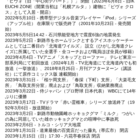
「ピヴォ（旧「中心街デパート」）」 閉館（2023年6月8日 - 旧IK
EUCHI ZONE（開業当初は「札幌アルタ」）建物に「ピヴォ クロ
ス」として入居・開店）
2022年5月10日 - 携帯型デジタル音楽プレイヤー「iPod」シリーズ
（アップル社） 在庫限りで販売終了（2001年10月23日 - 発売開
始）
2023年5月5日14:42 - 石川県能登地方で震度6強の地震発生
2023年5月2日 - 釧路市をホームリンクとするアイスホッケーチー
ムとしては二番目の「北海道ワイルズ」 設立（ひがし北海道クレ
イズに所属していた全選手・全コーチおよび職員ほぼ全員が移籍）
2023年4月4日 - TVアニメ「スキップとローファー」 テレビ東京一
部系列局にて初回放送（2024年1月 - TV北海道にて北海道内でも初
放送（一挙放送）、2018年8月25日 - 月刊アフターヌーン（講談
社）にて原作コミックス版 連載開始）
2023年3月31日 - 「桜ケ岡支所」「春採（下町）支所」「大楽毛支
所」「鳥取支所分室」廃止および「鳥取支所」収納業務廃止
2023年3月22日 - 侍ジャパン（プロ野球 日本代表） WBCにて14年
ぶりに優勝
2023年3月17日 - TVドラマ「赤い霊柩車」シリーズ 放送終了（19
92年3月6日 - 放送開始）
2023年3月2日 - 釧路市動物園雌ホッキョクグマ「ミルク」 つがい
の為に同居していた雄ホッキョクグマとの喧嘩中に事故死
2023年2月6日 - トルコ・シリア大地震
2023年1月31日 - 道東最後の百貨店だった藤丸（帯広市） 閉店
2023年1月15日（日）17:30 - 六花亭春採店 閉店