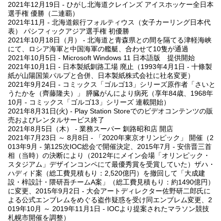
2021年12月19日 - ひがし北海道クレインズ アイスホッケー全日本
選手権 優勝（二連覇）
2021年11月 - 北海道銀行フォルティウス（女子カーリング日本代
表） パシフィックアジア選手権 初優勝
2021年10月18日（月） - 北海道と青森県との間を隔てる津軽海峡
にて、ロシア海軍と中国海軍の艦艇、合わせて10隻が通過
2021年10月5日 - Microsoft Windows 11 日本語版 提供開始
2021年10月1日 - 日本製紙釧路工場 廃止（1993年4月1日 - 十條製
紙が山陽国策パルプと合併、日本製紙株式会社に社名変更）
2021年9月24日 - コミックス「ゴルゴ13」シリーズ原作者「さいと
うたかを（齊藤隆夫）」 膵臓がんにより病死（享年84歳、1968年
10月 - コミックス「ゴルゴ13」シリーズ 連載開始）
2021年8月31日(火) - Play Station Storeでのビデオコンテンツの販
売およびレンタルサービス終了
2021年8月5日（木） - 業務スーパー 釧路昭和店 開店
2021年7月23日 ～ 8月8日 - 「2020年東京オリンピック」 開催（2
013年9月 - 第125次IOC総会で開催決定、2015年7月 - 安倍晋三首
相（当時）の決断により（2012年にメイン会場「オリンピック・
スタジアム」デザインコンペにて最優秀賞を受賞していた）ザハ・
ハディド案（総工費見積もり：2,520億円）を撤回して「大成建
設・梓設計・隈研吾チームA案」（総工費見積もり：約1490億円）
に変更、2015年9月2日 - 大会アートディレクター佐野研二郎氏に
よる公式エンブレムをめぐる盗作疑惑を受け同エンブレム変更、2
019年10月 ～ 2019年11月1日 - IOCより提案されたマラソン競技
札幌市開催を調整）