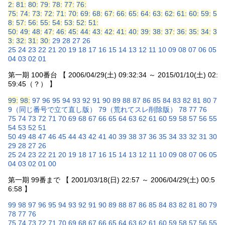
2:
81:
80:
79:
78:
77:
76:
75:
74:
73:
72:
71:
70:
69:
68:
67:
66:
65:
64:
63:
62:
61:
60:
59:
5
8:
57:
56:
55:
54:
53:
52:
51:
50:
49:
48:
47:
46:
45:
44:
43:
42:
41:
40:
39:
38:
37:
36:
35:
34:
3
3:
32:
31:
30:
29
28
27
26
25
24
23
22
21
20
19
18
17
16
15
14
13
12
11
10
09
08
07
06
05
04
03
02
01
第一期 100番台 【 2006/04/29(土) 09:32:34 ～ 2015/01/10(土) 02:
59:45（？） 】
99:
98:
97
96
95
94
93
92
91
90
89
88
87
86
85
84
83
82
81
80
7
9（同じ番号で立て直し版）
79（荒れてスレ削除版）
78
77
76
75
74
73
72
71
70
69
68
67
66
65
64
63
62
61
60
59
58
57
56
55
54
53
52
51
50
49
48
47
46
45
44
43
42
41
40
39
38
37
36
35
34
33
32
31
30
29
28
27
26
25
24
23
22
21
20
19
18
17
16
15
14
13
12
11
10
09
08
07
06
05
04
03
02
01
00
第一期 99番まで 【 2001/03/18(日) 22:57 ～ 2006/04/29(土) 00:5
6:58 】
99
98
97
96
95
94
93
92
91
90
89
88
87
86
85
84
83
82
81
80
79
78
77
76
75
74
73
72
71
70
69
68
67
66
65
64
63
62
61
60
59
58
57
56
55