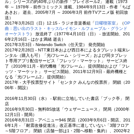
ル」シリーズの約40年ぶりの新作「プレイボール2」 連載（1973
年 ～ 1978年 - 前作コミックス 連載、1984年9月13日 - 作者「ちば
あきお」 逝去、2005年7月 ～ 2006年3月 前作TVアニメ版 初回放
送）
2017年3月26日（日）12:15 - ラジオ音楽番組「
日曜喫茶室
」（
OP
曲：思い出のラスト・キッス/レイモン・ルフェーブル・グランド
オーケストラ
） 放送終了（1977年4月10日（日） - 放送開始、201
6年2月16日 - はかま満緒 逝去）
2017年3月3日 - Nintendo Switch（任天堂） 発売開始
2017年2月28日 - NTT東日本および西日本によるタブレット端末レ
ンタル（購入も可）「光iフレーム・シリーズ」および同タブレッ
ト専用アプリ配信サービス「フレッツ・マーケット」 サービス終
了（2010年11月 - 初代機種「光iフレーム」 提供開始および「フレ
ッツ・マーケット」 サービス開始、2011年12月9日 - 最終機種と
なる「光iフレーム2」 提供開始）
2017年 - 大手投票型サイト「センタク みんなの投票所」 閉鎖（20
06年 - 開設）
2016年11月30日（水） - 駅前に立地していた書店「ブック亭」 閉
店
2016年9月30日 - 無料BS放送「ウェザーニュース」 閉局（2000年
12月1日 - 開局）
2016年8月31日 - アベニュー946 閉店（2003年9月6日 - 開店、201
6年1月 - 「耐震改修促進法」改正基準に達していない「3階フロア
～5階フロア」 閉鎖（店舗一部は1・2階へ移動・集約）、2002年2