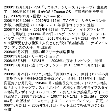
2008年12月13日 - PDA「ザウルス」シリーズ（シャープ） 生産終
了（1993年10月1日 - 独自OS「Zaurus OS」搭載初代機 発売開
始、2002年12月 - 搭載OSがLinux化）
2008年10月10日 ～ 2010年3月12日 - TVドラマ「サラリーマン金
太郎」 初回放送（1994年 ～ 2016年 原作コミックス 連載）
2008年10月5日 ～ 2011年4月27日 - TVアニメ「イナズマイレブ
ン」 初回放送（2008年8月22日 - TVゲームソフト版シリーズ（レ
ベルファイブ） 発売開始、 2018年4月6日 ～ 9月28日 - 作品世界
の大幅変更および複数主人公とした部分的続編作品「イナズマイレ
ブン アレスの天秤」 初回放送）
2008年9月27日 - 湿原の風アリーナ釧路 開館
2008年9月15日 - リーマンショック
2008年8月8日 ～ 8月24日 - 「2008年北京オリンピック」 開催
2008年7月31日 - 週刊ヤングサンデー 休刊（1987年3月27日 - 創
刊）
2008年5月24日 - パソコン雑誌「月刊ログイン」 休刊（1982年5月
- 前身である「季刊ASCII 別冊ログイン」創刊、1983年4月 - 誌名
変更および月刊化、1984年9月 - 編集長交代に伴い（パソコン雑誌
版「ホットドッグプレス」「ポパイ」の様な）青少年ライフスタイ
ル雑誌風デザインよりパソコンゲームおたく向け娯楽風デザインに
路線変更、1988年7月15日 ～ 1997年10月17日 - 月2回発行、2000
年4月 - 出版社が「アスキー」より「エンターブレイン」に変更、2
008年5月24日 ～ 2009年3月31日 - ネット上にてWebマガジン版
公開）