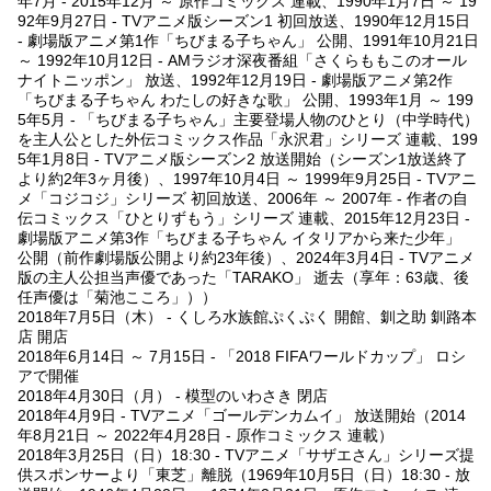
年7月 - 2015年12月 ～ 原作コミックス 連載、1990年1月7日 ～ 19
92年9月27日 - TVアニメ版シーズン1 初回放送、1990年12月15日
- 劇場版アニメ第1作「ちびまる子ちゃん」 公開、1991年10月21日
～ 1992年10月12日 - AMラジオ深夜番組「さくらももこのオール
ナイトニッポン」 放送、1992年12月19日 - 劇場版アニメ第2作
「ちびまる子ちゃん わたしの好きな歌」 公開、1993年1月 ～ 199
5年5月 - 「ちびまる子ちゃん」主要登場人物のひとり（中学時代）
を主人公とした外伝コミックス作品「永沢君」シリーズ 連載、199
5年1月8日 - TVアニメ版シーズン2 放送開始（シーズン1放送終了
より約2年3ヶ月後）、1997年10月4日 ～ 1999年9月25日 - TVアニ
メ「コジコジ」シリーズ 初回放送、2006年 ～ 2007年 - 作者の自
伝コミックス「ひとりずもう」シリーズ 連載、2015年12月23日 -
劇場版アニメ第3作「ちびまる子ちゃん イタリアから来た少年」
公開（前作劇場版公開より約23年後）、2024年3月4日 - TVアニメ
版の主人公担当声優であった「TARAKO」 逝去（享年：63歳、後
任声優は「菊池こころ」））
2018年7月5日（木） - くしろ水族館ぷくぷく 開館、釧之助 釧路本
店 開店
2018年6月14日 ～ 7月15日 - 「2018 FIFAワールドカップ」 ロシ
アで開催
2018年4月30日（月） - 模型のいわさき 閉店
2018年4月9日 - TVアニメ「ゴールデンカムイ」 放送開始（2014
年8月21日 ～ 2022年4月28日 - 原作コミックス 連載）
2018年3月25日（日）18:30 - TVアニメ「サザエさん」シリーズ提
供スポンサーより「東芝」離脱（1969年10月5日（日）18:30 - 放