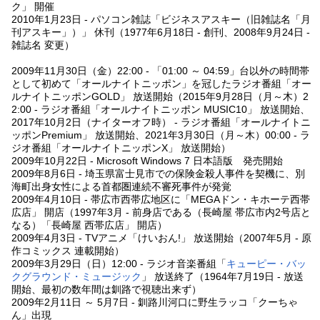
ク」 開催
2010年1月23日 - パソコン雑誌「ビジネスアスキー（旧雑誌名「月
刊アスキー」）」 休刊（1977年6月18日 - 創刊、2008年9月24日 -
雑誌名 変更）
2009年11月30日（金）22:00 - 「01:00 ～ 04:59」台以外の時間帯
として初めて「オールナイトニッポン」を冠したラジオ番組「オー
ルナイトニッポンGOLD」 放送開始（2015年9月28日（月～木）2
2:00 - ラジオ番組「オールナイトニッポン MUSIC10」 放送開始、
2017年10月2日（ナイターオフ時） - ラジオ番組「オールナイトニ
ッポンPremium」 放送開始、2021年3月30日（月～木）00:00 - ラ
ジオ番組「オールナイトニッポンX」 放送開始）
2009年10月22日 - Microsoft Windows 7 日本語版 発売開始
2009年8月6日 - 埼玉県富士見市での保険金殺人事件を契機に、別
海町出身女性による首都圏連続不審死事件が発覚
2009年4月10日 - 帯広市西帯広地区に「MEGAドン・キホーテ西帯
広店」 開店（1997年3月 - 前身店である（長崎屋 帯広市内2号店と
なる）「長崎屋 西帯広店」 開店）
2009年4月3日 - TVアニメ「けいおん!」 放送開始（2007年5月 - 原
作コミックス 連載開始）
2009年3月29日（日）12:00 - ラジオ音楽番組「
キューピー・バッ
クグラウンド・ミュージック
」 放送終了（1964年7月19日 - 放送
開始、最初の数年間は釧路で視聴出来ず）
2009年2月11日 ～ 5月7日 - 釧路川河口に野生ラッコ「クーちゃ
ん」出現