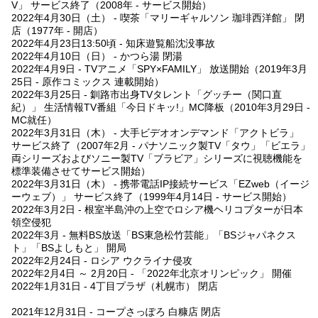
V」 サービス終了（2008年 - サービス開始）
2022年4月30日（土） - 喫茶「マリーギャルソン 珈琲西洋館」 閉
店（1977年 - 開店）
2022年4月23日13:50頃 - 知床遊覧船沈没事故
2022年4月10日（日） - かつら湯 閉湯
2022年4月9日 - TVアニメ「SPY×FAMILY」 放送開始（2019年3月
25日 - 原作コミックス 連載開始）
2022年3月25日 - 釧路市出身TVタレント「グッチー（関口直
紀）」 生活情報TV番組「今日ドキッ!」MC降板（2010年3月29日 -
MC就任）
2022年3月31日（木） - 大手ビデオオンデマンド「アクトビラ」
サービス終了（2007年2月 - パナソニック製TV「タウ」「ビエラ」
両シリーズおよびソニー製TV「ブラビア」シリーズに視聴機能を
標準装備させてサービス開始）
2022年3月31日（木） - 携帯電話IP接続サービス「EZweb（イージ
ーウェブ）」 サービス終了（1999年4月14日 - サービス開始）
2022年3月2日 - 根室半島沖の上空でロシア機ヘリコプターが日本
領空侵犯
2022年3月 - 無料BS放送「BS東急松竹芸能」「BSジャパネクス
ト」「BSよしもと」 開局
2022年2月24日 - ロシア ウクライナ侵攻
2022年2月4日 ～ 2月20日 - 「2022年北京オリンピック」 開催
2022年1月31日 - 4丁目プラザ（札幌市） 閉店
2021年12月31日 - コープさっぽろ 白糠店 閉店