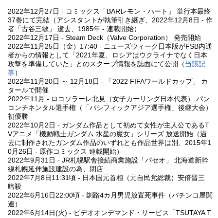
2022年12月27日 - コミックス「BARレモン・ハート」 単行本最終
37巻にて完結（アシスタントが執筆引き継ぎ、2022年12月8日 - 作
者「古谷三敏」 逝去、1985年 - 連載開始）
2022年12月17日 - Steam Deck（Valve Corporation） 発売開始
2022年11月25日（金）17:40 - ニューズウィーク日本版がFSB内通
者からの情報として「2021年夏、ロシアはウクライナでなく日本
攻撃を準備していた」とのスクープ情報を誌面にて公開（
当該記
事
）
2022年11月20日 ～ 12月18日 - 「2022 FIFAワールドカップ」 カ
タールで開催
2022年11月 - ロコソラーレ北見（女子カーリング日本代表） パン
コンチネンタル選手権（「パシフィックアジア選手権」後継大会）
初優勝
2022年10月2日 - ガンダム作品として初めて女性が主人公であるT
Vアニメ「機動戦士ガンダム 水星の魔女」シリーズ 放送開始（過
去に制作されたガンダム作品のいずれとも作品世界は別、2015年1
0月26日 - 原作コミックス 連載開始）
2022年9月31日 - JR札幌駅舎接続商業施設「パセオ」 北海道新幹
線札幌延伸施設建設の為、閉店
2022年7月8日11:31頃 - 日本国元首相（元自民党総裁）安倍晋三
暗殺
2022年6月16日22:00頃 - 釧路4カ月男児放置死事件（パチンコ屋関
連）
2022年6月14日(火) - ビデオオンデマンド・サービス「TSUTAYA T