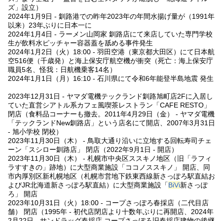
ズ」設立）
2024年1月9日 - 釧路港での昨年2023年の年間水揚げ量が（1991年
以来）23年ぶりに日本一に
2024年1月4日 - ラーメン山岡家 釧路店にて来店していた専門学校
生が飲料水ピッチャー容器蓋を舐める事件発生
2024年1月2日（火）18:00 - 羽田空港（東京都大田区）にて日本航
空516便（千歳発）と海上保安庁航空機が衝突（死亡：海上保安庁
職員5名、怪我：日航機乗客14名）
2024年1月1日（月）16:10 - 石川県にて令和6年能登半島地震 発生
2023年12月31日 - ヤマダ電機テックランド釧路旭町店2Fに入居し
ていた直営シアトル系カフェ風喫茶レストラン「CAFE RESTO」
閉店（食料品コーナーも撤去。2011年4月29日（金） - ヤマダ電機
「テックランドNew釧路店」という店名にて開店、2007年3月31日
- 旭小学校 閉校）
2023年11月30日（木） - 鳥取大通り沿いに立地する回転寿司チェ
ーン「スシロー釧路店」 閉店（2022年9月1日 - 開店）
2023年11月30日（木） - 札幌市中央区ススキノ地区（旧「ラフィ
ラすすきの」跡地）に大型商業施設「ココノススキノ」 開店、同
市内厚別区新札幌地区（札幌市営地下鉄東西線新さっぽろ駅直結お
よびJR北海道新さっぽろ駅直結）に大型商業施設「
BiVi
新さっぽ
ろ」 開店
2023年10月31日（火）18:00 - コープさっぽろ春採店（二代目店
舗） 閉店（1995年 - 初代店閉店より十数年ぶりに再開店、2024年
2月22日 - サンドラッグ春採店 コープさっぽろ旧春採店建物の後継