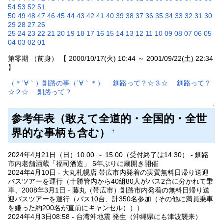
54
53
52
51
50
49
48
47
46
45
44
43
42
41
40
39
38
37
36
35
34
33
32
31
30
29
28
27
26
25
24
23
22
21
20
19
18
17
16
15
14
13
12
11
10
09
08
07
06
05
04
03
02
01
第零期 （前身） 【 2000/10/17(火) 10:44 ～ 2001/09/22(土) 22:34
】
（＊´∀｀）釧路の事（´∀｀＊）
釧路って？☆３☆
釧路って？
☆２☆
釧路って？
↑
参考年表（敢えて全道的・全国的・全世
界的な事柄も含む）
†
2024年4月21日（日）10:00 ～ 15:00（受付終了は14:30） - 釧路
市内老舗酒蔵「福司酒造」 5年ぶりに蔵開き開催
2024年4月10日 - 大丸札幌店 帯広市内発着の実質無料日帰り送迎
バスツアーを運行（十勝管内から40組80人がバス2台に分かれて乗
車、2008年3月1日 - 藤丸（帯広市）釧路市内発着の無料日帰り送
迎バスツアーを運行（バス10台、計350名参加（その他に満員乗車
を嫌った約200名が直前にキャンセル）））
2024年4月3日08:58 - 台湾沖地震 発生（沖縄県にも津波襲来）