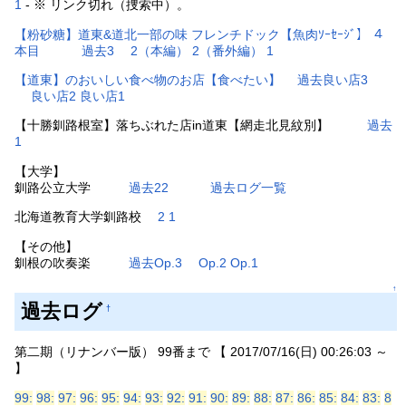
1
- ※ リンク切れ（捜索中）。
【粉砂糖】道東&道北一部の味 フレンチドック【魚肉ｿｰｾｰｼﾞ】 ４
本目
過去3
2（本編）
2（番外編）
1
【道東】のおいしい食べ物のお店【食べたい】
過去良い店3
良い店2
良い店1
【十勝釧路根室】落ちぶれた店in道東【網走北見紋別】
過去
1
【大学】
釧路公立大学
過去22
過去ログ一覧
北海道教育大学釧路校
2
1
【その他】
釧根の吹奏楽
過去Op.3
Op.2
Op.1
↑
過去ログ
†
第二期（リナンバー版） 99番まで 【 2017/07/16(日) 00:26:03 ～
】
99:
98:
97:
96:
95:
94:
93:
92:
91:
90:
89:
88:
87:
86:
85:
84:
83:
8