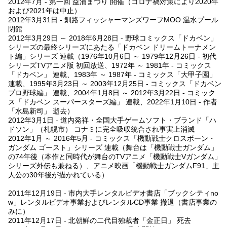
2012年7月 - 第一回 益浦まつり 開催（コロナ禍対策により2020年
および2021年は中止）
2012年3月31日 - 釧路フィッシャーマンズワーフMOO 温水プール
閉館
2012年3月29日 ～ 2018年6月28日 - 野球コミックス「ドカベン」
シリーズの最終シリーズにあたる「ドカベン ドリームトーナメン
ト編」シリーズ 連載（1976年10月6日 ～ 1979年12月26日 - 初代
シリーズTVアニメ版 初回放送、1972年 ～ 1981年 - コミックス
「ドカベン」 連載、1983年 ～ 1987年 - コミックス「大甲子園」
連載、1995年3月23日 ～ 2003年12月25日 - コミックス「ドカベン
プロ野球編」 連載、2004年1月8日 ～ 2012年3月22日 - コミック
ス「ドカベン スーパースターズ編」 連載、2022年1月10日 - 作者
「水島新司」 逝去）
2012年3月1日 - 道内発祥・全国大手ゲームソフト・ブランド「ハ
ドソン」（札幌市） コナミに完全吸収統合され事実上消滅
2012年1月 ～ 2016年5月 - コミックス「機動戦士クロスボーン・
ガンダム ゴースト」シリーズ 連載（舞台は「機動戦士ガンダム」
の74年後（本作と同時代が舞台のTVアニメ「機動戦士Vガンダム」
シリーズ外伝も兼ねる）、アニメ映画「機動戦士ガンダムF91」主
人公の30年後が描かれている）
2011年12月19日 - 市内大手レンタルビデオ書店「ブックシティno
w」レンタルビデオ事業およびレンタルCD事業 撤退（書店事業の
みに）
2011年12月17日 - 北朝鮮の二代目独裁者「金正日」 死去