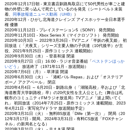
2020年12月17日朝 - 東京書店釧路鳥取店にて50代男性が車ごと建
物の外壁に突っ込んで死亡しているのを発見（シートベルト未装
着、
同事故報道ニュース動画（UHB）
）
2020年12月 - ひがし北海道クレインズ アイスホッケー全日本選手
権 優勝
2020年11月12日 - プレイステーション5（SONY） 発売開始
2020年11月10日 - Xbox Series X（マイクロソフト） 発売開始
2020年10月3日 ～ 2022年3月26日 - TVアニメ「半妖の夜叉姫」 初
回放送（「犬夜叉」シリーズ主要人物の子供達（10代後半）が主
役、2021年9月25日 - 原作コミックス 連載開始）
2020年9月30日（水） - 登喜和湯 閉湯
2020年9月27日（日）16:00 - ラジオ音楽番組「
ベストテンほっか
いどう
」 放送終了（1971年11月 - 放送開始）
2020年7月6日（月） - 草津湯 閉湯
2020年6月30日（火） - 「港町バル Repas」および「オステリア
ボーノ アクアベール」 閉店
2020年4月4日 ～ 6月20日 - 釧路出身（「湖陵高校」卒および「北
海道教育大学釧路校」卒）の20代女性を主人公とした（舞台は札
幌市のコミュニティFMラジオ放送局）TVアニメ「波よ聞いてく
れ」 初回放送（2014年7月25日 - 原作コミックス 連載開始、2023
年4月21日 - 実写化TVドラマ 放送開始予定）
2020年3月31日（火） - 無料BS放送「Dlife（第一次）」 閉局（20
12年3月17日 - 開局、2024年3月31日 - 有料CS放送「FOXチャン
ネル」の新局名となる）
2020年3月31日（火） - 古まき湯 閉湯