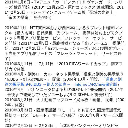
2011年1月8日 - TVアニメ「カードファイト!! ヴァンガード」シリ
ーズ 放送開始（2010年11月26日 - 原作コミックス 連載開始、201
1年2月26日 - トレーディングカードゲーム版「聖域の光剣士」
「帝国の暴竜」 発売開始）
2010年11月 - NTT東日本および西日本によるタブレット端末レン
タル（購入も可）初代機種「光iフレーム」 提供開始および同タブ
レット専用アプリ配信サービス「フレッツ・マーケット」 サービ
ス開始（2011年12月9日 - 最終機種となる「光iフレーム2」 提供開
始、2017年2月28日 -「光iフレーム・シリーズ」および同タブレッ
ト専用アプリ配信サービス「フレッツ・マーケット」 サービス終
了）
2010年6月11日 ～ 7月11日 「2010 FIFAワールドカップ」 南アフ
リカで開催
2010年4月 - 釧路ローカル・ネット掲示板「道東と釧路の掲示板 9
46.BBS ～釧人の知恵～」 閉鎖（2004年10月 - 開設、
「道東と釧
路の掲示板 946.BBS ～釧人の知恵～」Internet ARChive保管版
）
2010年4月 - パナソニックによる初の3Dテレビ 発売開始（2017年
- 最後まで発売していたソニーおよびLG 3Dテレビ発売終了）
2010年3月31日 - 大手動画アップロード掲示板「画箱」 閉鎖（200
2年 - 開設）
2010年3月31日 - 固定電話版「iモード」とも言えた固定電話電気
通信サービス「Lモード」 サービス終了（2001年6月 - サービス開
始）
2010年2月12日 ～ 2月28日 - 「2010年バンクーバーオリンピッ