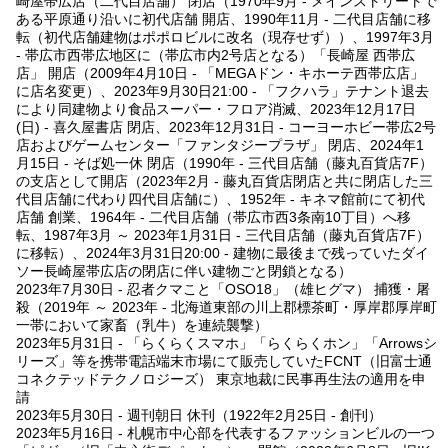
崎屋帯広店（二代目店舗） 閉店（1970年9月 - メインストリートで
ある平原通り沿いに初代店舗 開店、1990年11月 - 二代目店舗に移
転（初代店舗建物はポポロビルに改名（現存せず））、1997年3月
- 帯広市西帯広地区に（帯広市内2号店となる）「長崎屋 西帯広
店」 開店（2009年4月10日 - 「MEGAドン・キホーテ西帯広店」
に店名変更）、2023年9月30日21:00 - 「フクハラ」テナント退去
により同建物より食品スーパー・フロア消滅、2023年12月17日
(日) - 喜久屋書店 閉店、2023年12月31日 - コーヨーホビー帯広2号
店およびゲームセンター「ファンタジープラザ」 閉店、2024年1
月15日 - そば処一休 閉店（1990年 - 三代目店舗（藤丸百貨店7F）
の支店として開店（2023年2月 - 藤丸百貨店閉店と共に閉店した三
代目店舗に代わり四代目店舗に）、1952年 - キネマ館前にて初代
店舗 創業、1964年 - 二代目店舗（帯広市西3条南10丁目）へ移
転、1987年3月 ～ 2023年1月31日 - 三代目店舗（藤丸百貨店7F）
に移転）、2024年3月31日20:00 - 建物に最後まで残っていたダイ
ソー長崎屋帯広店の閉店に伴い建物ごと閉鎖となる）
2023年7月30日 - 忍者クマこと「OSO18」（雄ヒグマ） 捕獲・屠
殺（2019年 ～ 2023年 - 北海道東部の川上郡標茶町・厚岸郡厚岸町
一帯において家畜（乳牛）を連続襲撃）
2023年5月31日 - 「らくらくスマホ」「らくらくホン」「Arrowsシ
リーズ」等を携帯電話端末市場にて販売していたFCNT（旧富士通
コネクテッドテクノロジーズ） 東京地裁に民事再生法の適用を申
請
2023年5月30日 - 週刊朝日 休刊（1922年2月25日 - 創刊）
2023年5月16日 - 札幌市中心部を代表するファッションビルの一つ