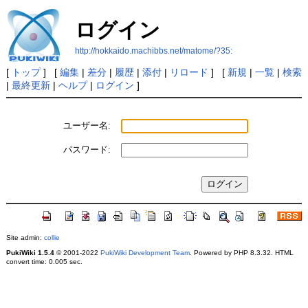
ログイン
http://hokkaido.machibbs.net/matome/?35:
[
トップ
] [
編集
|
差分
|
履歴
|
添付
|
リロード
] [
新規
|
一覧
|
検索
|
最終更新
|
ヘルプ
|
ログイン
]
ユーザー名:
パスワード:
Site admin:
collie
PukiWiki 1.5.4
© 2001-2022
PukiWiki Development Team
. Powered by PHP 8.3.32. HTML
convert time: 0.005 sec.