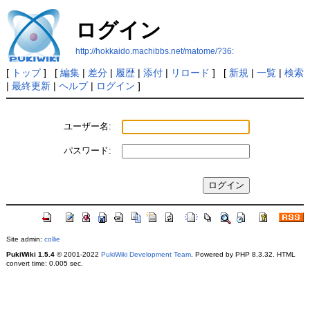
ログイン
http://hokkaido.machibbs.net/matome/?36:
[
トップ
] [
編集
|
差分
|
履歴
|
添付
|
リロード
] [
新規
|
一覧
|
検索
|
最終更新
|
ヘルプ
|
ログイン
]
ユーザー名:
パスワード:
Site admin:
collie
PukiWiki 1.5.4
© 2001-2022
PukiWiki Development Team
. Powered by PHP 8.3.32. HTML
convert time: 0.005 sec.