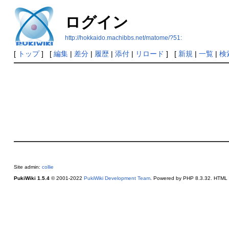
ログイン
http://hokkaido.machibbs.net/matome/?51:
[
トップ
] [
編集
|
差分
|
履歴
|
添付
|
リロード
] [
新規
|
一覧
|
検
Site admin:
collie
PukiWiki 1.5.4
© 2001-2022
PukiWiki Development Team
. Powered by PHP 8.3.32. HTML c