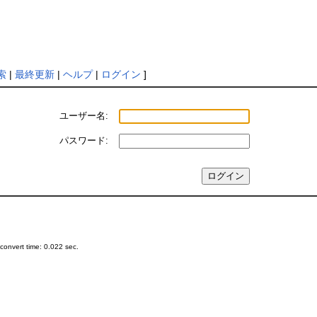
索
|
最終更新
|
ヘルプ
|
ログイン
]
ユーザー名:
パスワード:
onvert time: 0.022 sec.