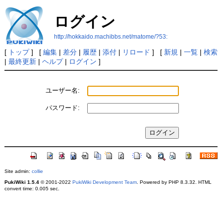
ログイン
http://hokkaido.machibbs.net/matome/?53:
[
トップ
] [
編集
|
差分
|
履歴
|
添付
|
リロード
] [
新規
|
一覧
|
検索
|
最終更新
|
ヘルプ
|
ログイン
]
ユーザー名:
パスワード:
Site admin:
collie
PukiWiki 1.5.4
© 2001-2022
PukiWiki Development Team
. Powered by PHP 8.3.32. HTML
convert time: 0.005 sec.