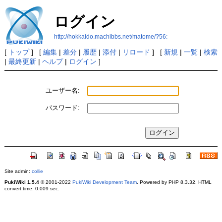
ログイン
http://hokkaido.machibbs.net/matome/?56:
[
トップ
] [
編集
|
差分
|
履歴
|
添付
|
リロード
] [
新規
|
一覧
|
検索
|
最終更新
|
ヘルプ
|
ログイン
]
ユーザー名:
パスワード:
Site admin:
collie
PukiWiki 1.5.4
© 2001-2022
PukiWiki Development Team
. Powered by PHP 8.3.32. HTML
convert time: 0.009 sec.