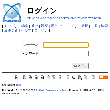
ログイン
http://hokkaido.machibbs.net/matome/?crackdown/north
[
トップ
] [
編集
|
差分
|
履歴
|
添付
|
リロード
] [
新規
|
一覧
|
検索
|
最終更新
|
ヘルプ
|
ログイン
]
ユーザー名:
パスワード:
Site admin:
collie
PukiWiki 1.5.4
© 2001-2022
PukiWiki Development Team
. Powered by PHP 8.3.32. HTML
convert time: 0.020 sec.