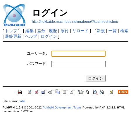
ログイン
http://hokkaido.machibbs.net/matome/?kushiroshichou
[
トップ
] [
編集
|
差分
|
履歴
|
添付
|
リロード
] [
新規
|
一覧
|
検索
|
最終更新
|
ヘルプ
|
ログイン
]
ユーザー名:
パスワード:
Site admin:
collie
PukiWiki 1.5.4
© 2001-2022
PukiWiki Development Team
. Powered by PHP 8.3.32. HTML
convert time: 0.027 sec.