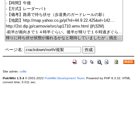
ページ名:
Site admin:
collie
PukiWiki 1.5.4
© 2001-2022
PukiWiki Development Team
. Powered by PHP 8.3.32. HTML
convert time: 0.011 sec.