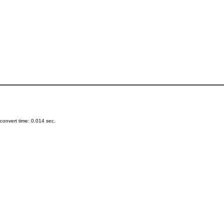
onvert time: 0.014 sec.