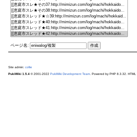
ページ名:
Site admin:
collie
PukiWiki 1.5.4
© 2001-2022
PukiWiki Development Team
. Powered by PHP 8.3.32. HTML c