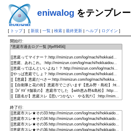
eniwalog
をテンプレー
[
トップ
] [
新規
|
一覧
|
検索
|
最終更新
|
ヘルプ
|
ログイン
]
開始行:
終了行: