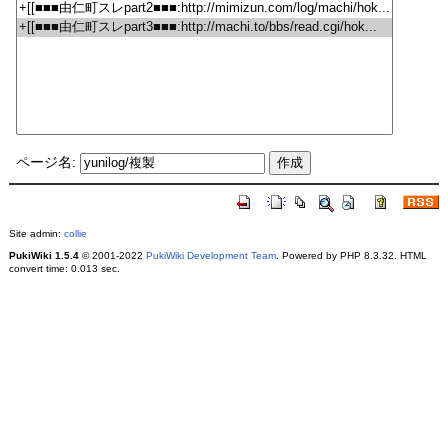
ページ名:
Site admin:
collie
PukiWiki 1.5.4
© 2001-2022
PukiWiki Development Team
. Powered by PHP 8.3.32. HTML
convert time: 0.013 sec.