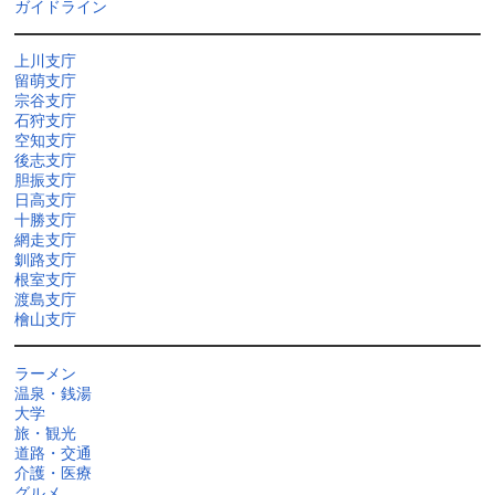
ガイドライン
上川支庁
留萌支庁
宗谷支庁
石狩支庁
空知支庁
後志支庁
胆振支庁
日高支庁
十勝支庁
網走支庁
釧路支庁
根室支庁
渡島支庁
檜山支庁
ラーメン
温泉・銭湯
大学
旅・観光
道路・交通
介護・医療
グルメ