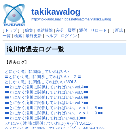
takikawalog
http://hokkaido.machibbs.net/matome/?takikawalog
[
トップ
] [
編集
|
凍結解除
|
差分
|
履歴
|
添付
|
リロード
] [
新規
|
一覧
|
検索
|
最終更新
|
ヘルプ
|
ログイン
]
滝川市過去ログ一覧
†
【過去ログ】
とにかく滝川に関係していればいい
〓とにかく滝川に関系してればいい ２〓
とにかく滝川に関係してればいい VOL3
■■とにかく滝川に関係していればいい vol.4■■
■■とにかく滝川に関係していればいい vol.5■■
■■とにかく滝川に関係していればいい vol.6■■
■■とにかく滝川に関係していればいい vol.7■■
■■とにかく滝川に関係していればいい。ｖｏｌ．８■■
■■とにかく滝川に関係していればいい。ｖｏｌ．９■■
■■とにかく滝川に関係してればいいVol.10■■
○とにかく滝川に関係していれば(･∀･)ｲｲ! Vol.11○
☆とにかく滝川に関係していれば（ ﾟ∀ﾟ ） ｲｲ! Vol.12☆