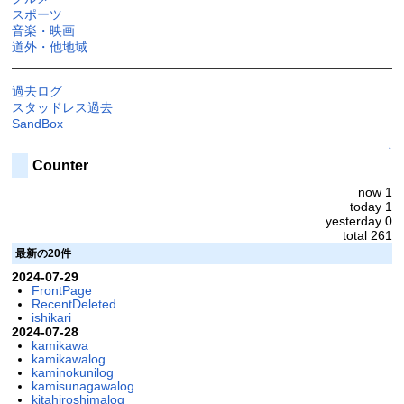
スポーツ
音楽・映画
道外・他地域
過去ログ
スタッドレス過去
SandBox
↑
Counter
now 1
today 1
yesterday 0
total 261
最新の20件
2024-07-29
FrontPage
RecentDeleted
ishikari
2024-07-28
kamikawa
kamikawalog
kaminokunilog
kamisunagawalog
kitahiroshimalog