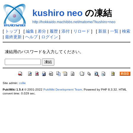
kushiro neo
の凍結
http://hokkaido.machibbs.net/matome/?kushiro+neo
[
トップ
] [
編集
|
差分
|
履歴
|
添付
|
リロード
] [
新規
|
一覧
|
検索
|
最終更新
|
ヘルプ
|
ログイン
]
凍結用のパスワードを入力してください。
Site admin:
collie
PukiWiki 1.5.4
© 2001-2022
PukiWiki Development Team
. Powered by PHP 8.3.32. HTML
convert time: 0.029 sec.