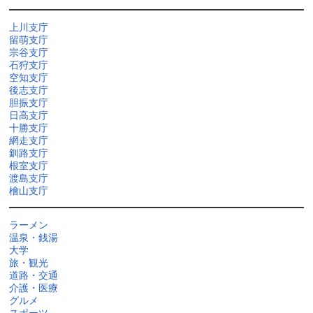
上川支庁
留萌支庁
宗谷支庁
石狩支庁
空知支庁
後志支庁
胆振支庁
日高支庁
十勝支庁
網走支庁
釧路支庁
根室支庁
渡島支庁
檜山支庁
ラーメン
温泉・銭湯
大学
旅・観光
道路・交通
介護・医療
グルメ
スポーツ