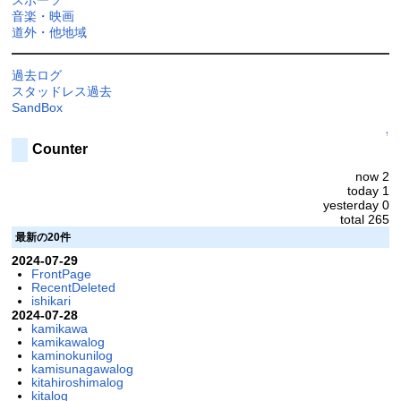
音楽・映画
道外・他地域
過去ログ
スタッドレス過去
SandBox
↑
Counter
now 2
today 1
yesterday 0
total 265
最新の20件
2024-07-29
FrontPage
RecentDeleted
ishikari
2024-07-28
kamikawa
kamikawalog
kaminokunilog
kamisunagawalog
kitahiroshimalog
kitalog