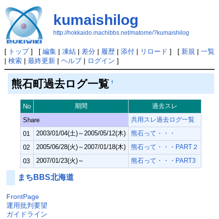
kumaishilog
http://hokkaido.machibbs.net/matome/?kumaishilog
[
トップ
] [
編集
|
凍結
|
差分
|
履歴
|
添付
|
リロード
] [
新規
|
一覧
|
検索
|
最終更新
|
ヘルプ
|
ログイン
]
熊石町過去ログ一覧
†
期間
過去スレ
No
共用スレ過去ログ一覧
Share
2003/01/04(土)～2005/05/12(木)
熊石って・・・
01
2005/06/28(火)～2007/01/18(木)
熊石って・・・PART２
02
2007/01/23(火)～
熊石って・・・PART3
03
まちBBS北海道
FrontPage
運用批判要望
ガイドライン